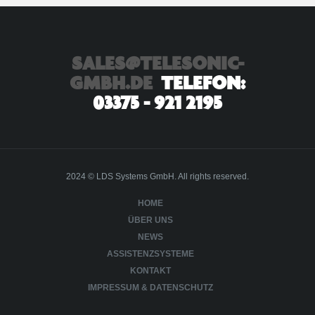
SALES@TELESONIC-
GMBH.DE
TELEFON:
03375 - 921 2195
2024 © LDS Systems GmbH. All rights reserved.
HOME
ÜBER UNS
NEWS
ASSISTENZSYSTEME
KONTAKT
IMPRESSUM & DATENSCHUTZ